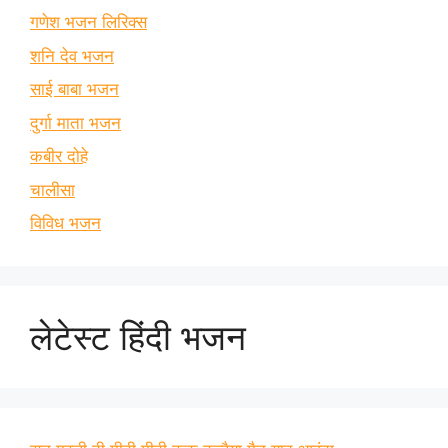
गणेश भजन लिरिक्स
शनि देव भजन
साई बाबा भजन
दुर्गा माता भजन
कबीर दोहे
चालीसा
विविध भजन
लेटेस्ट हिंदी भजन