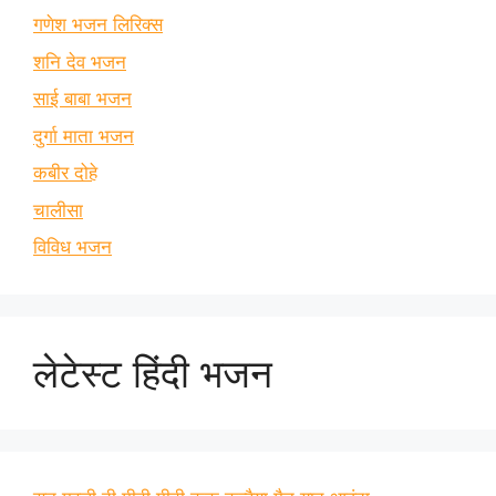
गणेश भजन लिरिक्स
शनि देव भजन
साई बाबा भजन
दुर्गा माता भजन
कबीर दोहे
चालीसा
विविध भजन
लेटेस्ट हिंदी भजन