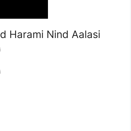
d Harami Nind Aalasi
i
i