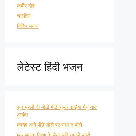
कबीर दोहे
चालीसा
विविध भजन
लेटेस्ट हिंदी भजन
सुन मुरली दी मीठी मीठी कुक कन्हैया मैनु याद
आवंदा
कान्हा आगे पीछे डोले पर राधा न बोले
एक झलक दिखा के मैया छवि छुपाले प्यारी