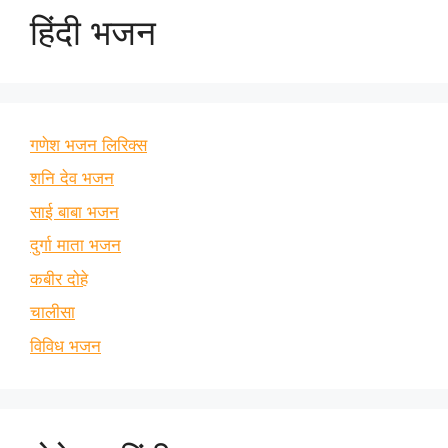
हिंदी भजन
गणेश भजन लिरिक्स
शनि देव भजन
साई बाबा भजन
दुर्गा माता भजन
कबीर दोहे
चालीसा
विविध भजन