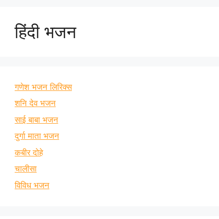
हिंदी भजन
गणेश भजन लिरिक्स
शनि देव भजन
साई बाबा भजन
दुर्गा माता भजन
कबीर दोहे
चालीसा
विविध भजन