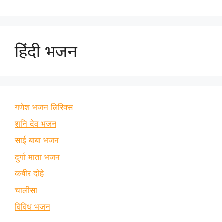
हिंदी भजन
गणेश भजन लिरिक्स
शनि देव भजन
साई बाबा भजन
दुर्गा माता भजन
कबीर दोहे
चालीसा
विविध भजन