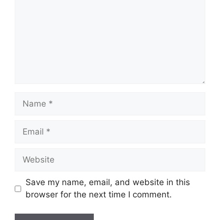
Name
Email
Website
Save my name, email, and website in this
browser for the next time I comment.