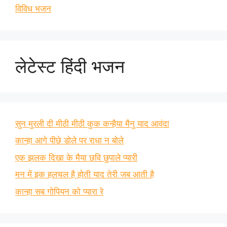
विविध भजन
लेटेस्ट हिंदी भजन
सुन मुरली दी मीठी मीठी कुक कन्हैया मैनु याद आवंदा
कान्हा आगे पीछे डोले पर राधा न बोले
एक झलक दिखा के मैया छवि छुपाले प्यारी
मन में इक हलचल है होती याद तेरी जब आती है
कान्हा सब गोपियन को प्यारा रे