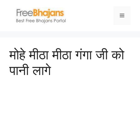
Skip
to
Menu
content
मोहे मीठा मीठा गंगा जी को
पानी लागे