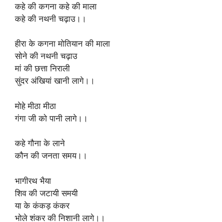
कहे की कगना कहे की माला
कहे की नथनी चढ़ाउ।।
हीरा के कगना मोतियान की माला
सोने की नथनी चढ़ाउ
मां की छत्ता निराली
सुंदर अंखियां खानी लागे।।
मोहे मीठा मीठा
गंगा जी को पानी लागे।।
कहे गौना के लाने
कौन की जनता समय।।
भागीरथ भैया
शिव की जटायी समयी
या के कंकड़ कंकर
भोले शंकर की निशानी लागे।।