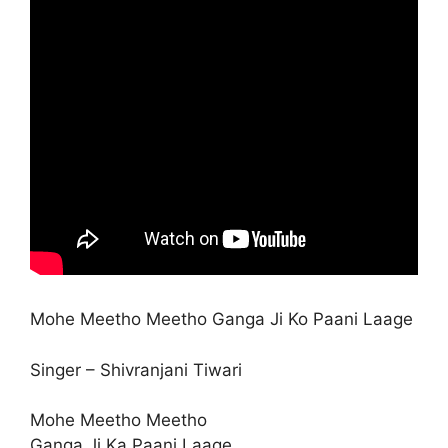
Mohe Meetho Meetho Ganga Ji Ko Paani Laage
Singer – Shivranjani Tiwari
Mohe Meetho Meetho
Ganga Ji Ka Paani Laage