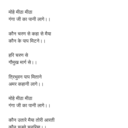
मोहे मीठा मीठा
गंगा जी का पानी लागे।।
कौन चरण से कहा से मैया
कौन के पाप मिटने।।
हरि चरण से
गौमुख मार्ग से।।
त्रिभुवन पाप मिताने
अमर कहानी लागे।।
मोहे मीठा मीठा
गंगा जी का पानी लागे।।
कौन उतारे मैया तोरी आरती
कौन चडवे चुनरिया।।