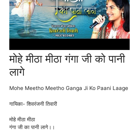
मोहे मीठा मीठा गंगा जी को पानी
लागे
Mohe Meetho Meetho Ganga Ji Ko Paani Laage
गायिका- शिवरंजनी तिवारी
मोहे मीठा मीठा
गंगा जी का पानी लागे।।