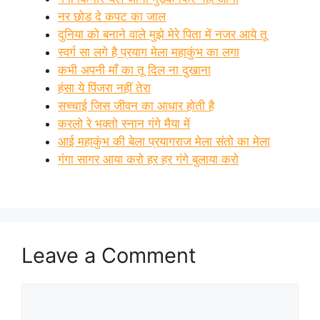
नर छोड दे कपट का जाल
दुनिया को बनाने वाले मुझे मेरे पिता में नजर आये तू
स्वर्ग सा लगे है प्रयाग मेला महाकुंभ का लगा
कभी अपनी माँ का तू दिल ना दुखाना
हंसा ये पिंजरा नहीं तेरा
सच्चाई जिस जीवन का आधार होती है
करलो रे भक्तो स्नान गंगे मैया में
आई महाकुंभ की बेला प्रयागराज मेला संतो का मेला
गंगा सागर आया करो हर हर गंगे बुलाया करो
Leave a Comment
Comment