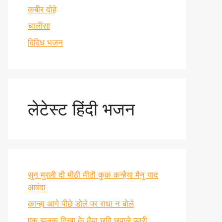
कबीर दोहे
चालीसा
विविध भजन
लेटेस्ट हिंदी भजन
सुन मुरली दी मीठी मीठी कुक कन्हैया मैनु याद
आवंदा
कान्हा आगे पीछे डोले पर राधा न बोले
एक झलक दिखा के मैया छवि छुपाले प्यारी