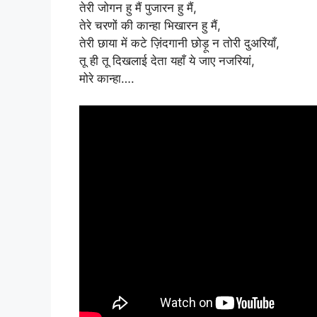
तेरी जोगन हु मैं पुजारन हु मैं,
तेरे चरणों की कान्हा भिखारन हु मैं,
तेरी छाया में कटे ज़िंदगानी छोड़ू न तोरी दुअरियाँ,
तू ही तू दिखलाई देता यहाँ ये जाए नजरियां,
मोरे कान्हा….