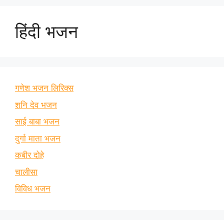
हिंदी भजन
गणेश भजन लिरिक्स
शनि देव भजन
साई बाबा भजन
दुर्गा माता भजन
कबीर दोहे
चालीसा
विविध भजन