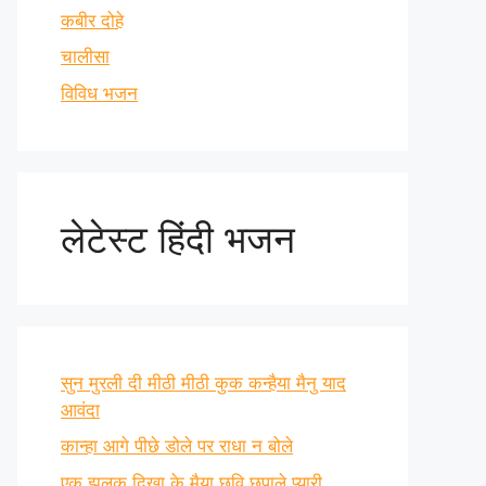
कबीर दोहे
चालीसा
विविध भजन
लेटेस्ट हिंदी भजन
सुन मुरली दी मीठी मीठी कुक कन्हैया मैनु याद
आवंदा
कान्हा आगे पीछे डोले पर राधा न बोले
एक झलक दिखा के मैया छवि छुपाले प्यारी