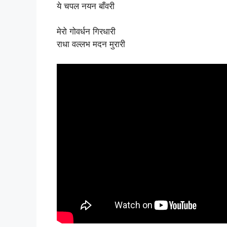
ये चपल नयन बाँवरी
मेरो गोवर्धन गिरधारी
राधा वल्लभ मदन मुरारी