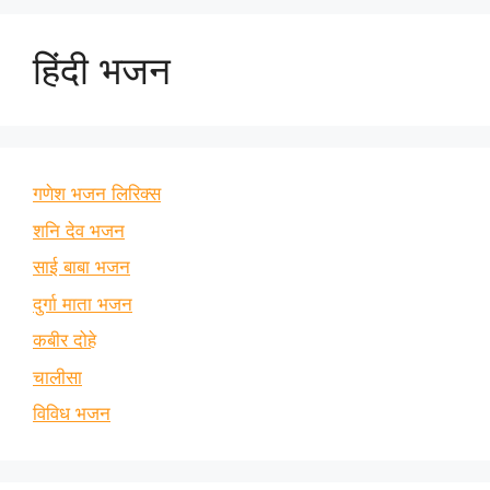
हिंदी भजन
गणेश भजन लिरिक्स
शनि देव भजन
साई बाबा भजन
दुर्गा माता भजन
कबीर दोहे
चालीसा
विविध भजन