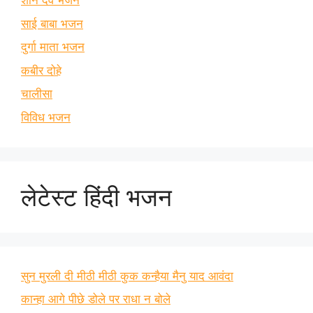
शनि देव भजन
साई बाबा भजन
दुर्गा माता भजन
कबीर दोहे
चालीसा
विविध भजन
लेटेस्ट हिंदी भजन
सुन मुरली दी मीठी मीठी कुक कन्हैया मैनु याद आवंदा
कान्हा आगे पीछे डोले पर राधा न बोले