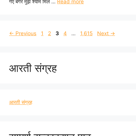
गए बगैर मुझे श्याम मिल …
Read more
Page
Page
Page
Page
Page
←
Previous
1
2
3
4
…
1,615
Next
→
आरती संग्रह
आरती संग्रह