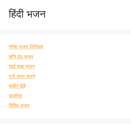
हिंदी भजन
गणेश भजन लिरिक्स
शनि देव भजन
साई बाबा भजन
दुर्गा माता भजन
कबीर दोहे
चालीसा
विविध भजन