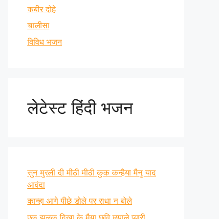
कबीर दोहे
चालीसा
विविध भजन
लेटेस्ट हिंदी भजन
सुन मुरली दी मीठी मीठी कुक कन्हैया मैनु याद
आवंदा
कान्हा आगे पीछे डोले पर राधा न बोले
एक झलक दिखा के मैया छवि छुपाले प्यारी