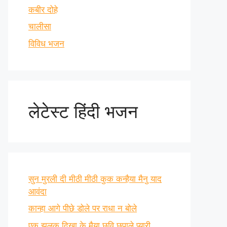
कबीर दोहे
चालीसा
विविध भजन
लेटेस्ट हिंदी भजन
सुन मुरली दी मीठी मीठी कुक कन्हैया मैनु याद
आवंदा
कान्हा आगे पीछे डोले पर राधा न बोले
एक झलक दिखा के मैया छवि छुपाले प्यारी