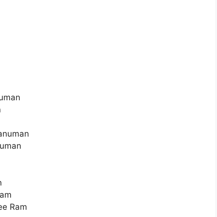
numan
n
Hanuman
numan
n
aam
ree Ram