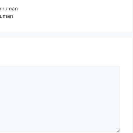
Hanuman
numan