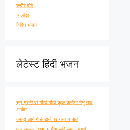
कबीर दोहे
चालीसा
विविध भजन
लेटेस्ट हिंदी भजन
सुन मुरली दी मीठी मीठी कुक कन्हैया मैनु याद
आवंदा
कान्हा आगे पीछे डोले पर राधा न बोले
एक झलक दिखा के मैया छवि छुपाले प्यारी