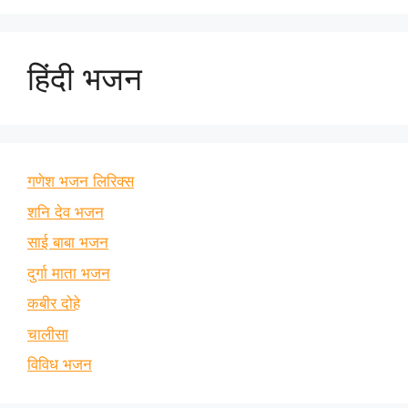
हिंदी भजन
गणेश भजन लिरिक्स
शनि देव भजन
साई बाबा भजन
दुर्गा माता भजन
कबीर दोहे
चालीसा
विविध भजन