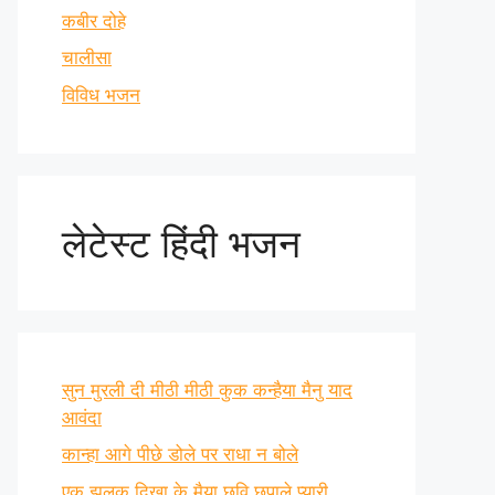
कबीर दोहे
चालीसा
विविध भजन
लेटेस्ट हिंदी भजन
सुन मुरली दी मीठी मीठी कुक कन्हैया मैनु याद
आवंदा
कान्हा आगे पीछे डोले पर राधा न बोले
एक झलक दिखा के मैया छवि छुपाले प्यारी