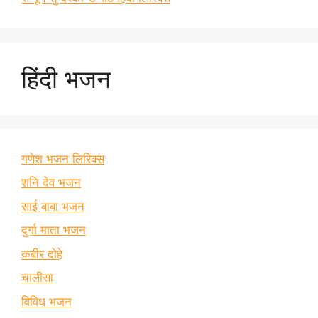
हिंदी भजन
गणेश भजन लिरिक्स
शनि देव भजन
साई बाबा भजन
दुर्गा माता भजन
कबीर दोहे
चालीसा
विविध भजन