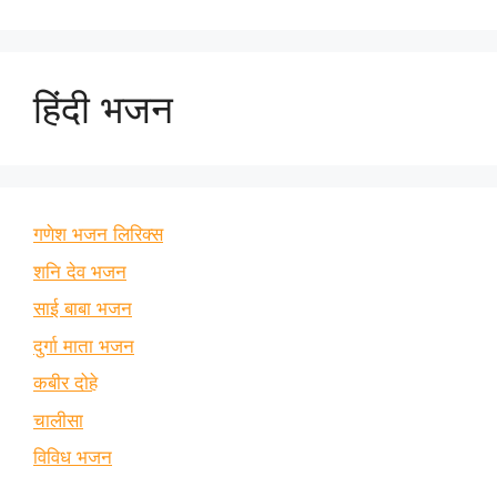
हिंदी भजन
गणेश भजन लिरिक्स
शनि देव भजन
साई बाबा भजन
दुर्गा माता भजन
कबीर दोहे
चालीसा
विविध भजन