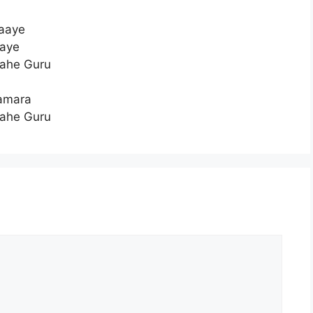
Jaaye
haye
Wahe Guru
amara
Wahe Guru