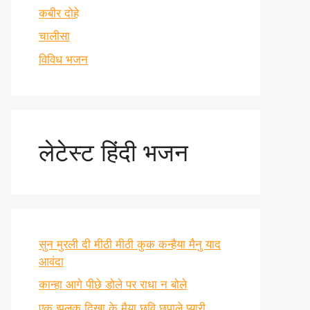
कबीर दोहे
चालीसा
विविध भजन
लेटेस्ट हिंदी भजन
सुन मुरली दी मीठी मीठी कुक कन्हैया मैनु याद
आवंदा
कान्हा आगे पीछे डोले पर राधा न बोले
एक झलक दिखा के मैया छवि छुपाले प्यारी