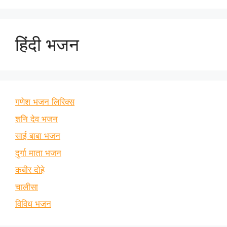
हिंदी भजन
गणेश भजन लिरिक्स
शनि देव भजन
साई बाबा भजन
दुर्गा माता भजन
कबीर दोहे
चालीसा
विविध भजन