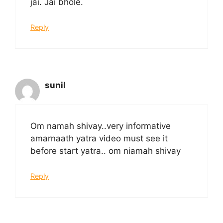
jai. Jai bhole.
Reply
sunil
Om namah shivay..very informative
amarnaath yatra video must see it
before start yatra.. om niamah shivay
Reply