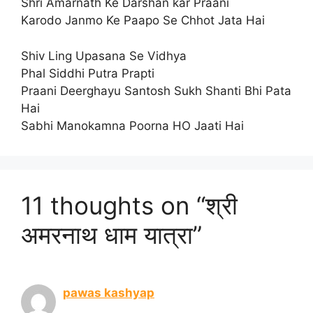
Shri Amarnath Ke Darshan kar Praani
Karodo Janmo Ke Paapo Se Chhot Jata Hai
Shiv Ling Upasana Se Vidhya
Phal Siddhi Putra Prapti
Praani Deerghayu Santosh Sukh Shanti Bhi Pata
Hai
Sabhi Manokamna Poorna HO Jaati Hai
11 thoughts on “श्री
अमरनाथ धाम यात्रा”
pawas kashyap