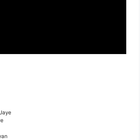
 Jaye
ye
yan