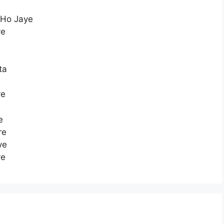
 Ho Jaye
ye
ta
ye
e
re
ye
ye