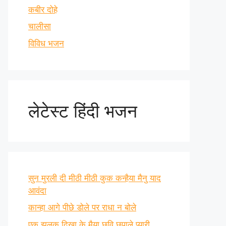
कबीर दोहे
चालीसा
विविध भजन
लेटेस्ट हिंदी भजन
सुन मुरली दी मीठी मीठी कुक कन्हैया मैनु याद
आवंदा
कान्हा आगे पीछे डोले पर राधा न बोले
एक झलक दिखा के मैया छवि छुपाले प्यारी