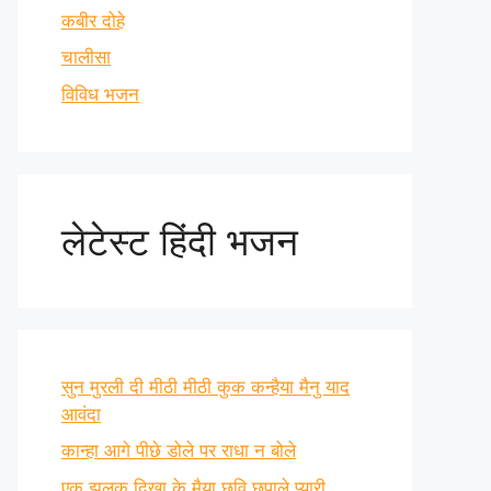
कबीर दोहे
चालीसा
विविध भजन
लेटेस्ट हिंदी भजन
सुन मुरली दी मीठी मीठी कुक कन्हैया मैनु याद
आवंदा
कान्हा आगे पीछे डोले पर राधा न बोले
एक झलक दिखा के मैया छवि छुपाले प्यारी