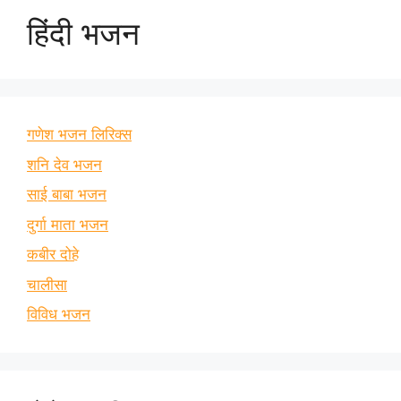
हिंदी भजन
गणेश भजन लिरिक्स
शनि देव भजन
साई बाबा भजन
दुर्गा माता भजन
कबीर दोहे
चालीसा
विविध भजन