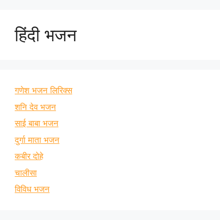
हिंदी भजन
गणेश भजन लिरिक्स
शनि देव भजन
साई बाबा भजन
दुर्गा माता भजन
कबीर दोहे
चालीसा
विविध भजन