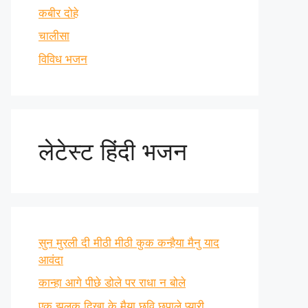
कबीर दोहे
चालीसा
विविध भजन
लेटेस्ट हिंदी भजन
सुन मुरली दी मीठी मीठी कुक कन्हैया मैनु याद
आवंदा
कान्हा आगे पीछे डोले पर राधा न बोले
एक झलक दिखा के मैया छवि छुपाले प्यारी