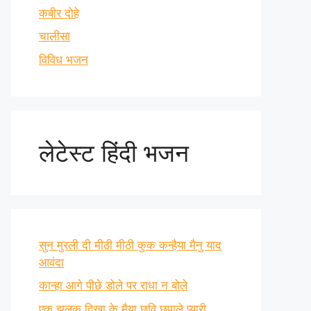
कबीर दोहे
चालीसा
विविध भजन
लेटेस्ट हिंदी भजन
सुन मुरली दी मीठी मीठी कुक कन्हैया मैनु याद
आवंदा
कान्हा आगे पीछे डोले पर राधा न बोले
एक झलक दिखा के मैया छवि छुपाले प्यारी