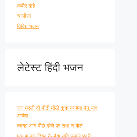
कबीर दोहे
चालीसा
विविध भजन
लेटेस्ट हिंदी भजन
सुन मुरली दी मीठी मीठी कुक कन्हैया मैनु याद
आवंदा
कान्हा आगे पीछे डोले पर राधा न बोले
एक झलक दिखा के मैया छवि छुपाले प्यारी