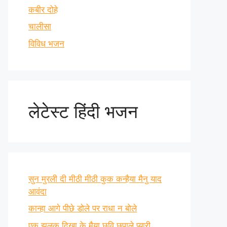
कबीर दोहे
चालीसा
विविध भजन
लेटेस्ट हिंदी भजन
सुन मुरली दी मीठी मीठी कुक कन्हैया मैनु याद
आवंदा
कान्हा आगे पीछे डोले पर राधा न बोले
एक झलक दिखा के मैया छवि छुपाले प्यारी