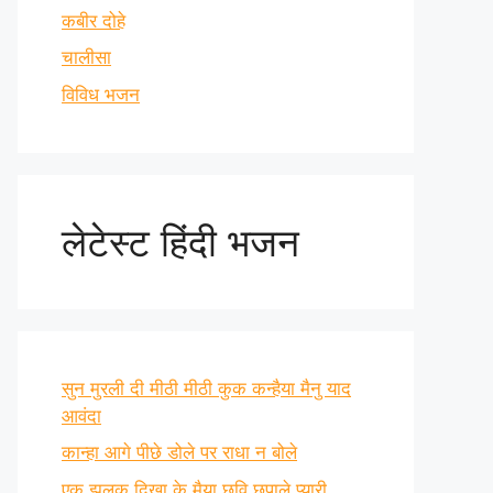
कबीर दोहे
चालीसा
विविध भजन
लेटेस्ट हिंदी भजन
सुन मुरली दी मीठी मीठी कुक कन्हैया मैनु याद
आवंदा
कान्हा आगे पीछे डोले पर राधा न बोले
एक झलक दिखा के मैया छवि छुपाले प्यारी