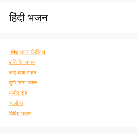
हिंदी भजन
गणेश भजन लिरिक्स
शनि देव भजन
साई बाबा भजन
दुर्गा माता भजन
कबीर दोहे
चालीसा
विविध भजन