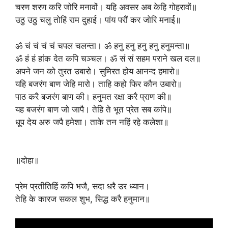
चरण शरण करि जोरि मनावों। यहि अवसर अब केहि गोहरावों॥
उठु उठु चलु तोहिं राम दुहाई। पांय परौं कर जोरि मनाई॥
ॐ चं चं चं चं चपल चलन्ता। ॐ हनु हनु हनु हनु हनुमन्ता॥
ॐ हं हं हांक देत कपि चञ्चल। ॐ सं सं सहम पराने खल दल॥
अपने जन को तुरत उबारो। सुमिरत होय आनन्द हमारो॥
यहि बजरंग बाण जेहि मारो। ताहि कहो फिर कौन उबारो॥
पाठ करै बजरंग बाण की। हनुमत रक्षा करै प्राण की॥
यह बजरंग बाण जो जापै। तेहि ते भूत प्रेत सब कांपे॥
धूप देय अरु जपै हमेशा। ताके तन नहिं रहे कलेशा॥
॥दोहा॥
प्रेम प्रतीतिहिं कपि भजै, सदा धरै उर ध्यान।
तेहि के कारज सकल शुभ, सिद्ध करै हनुमान॥