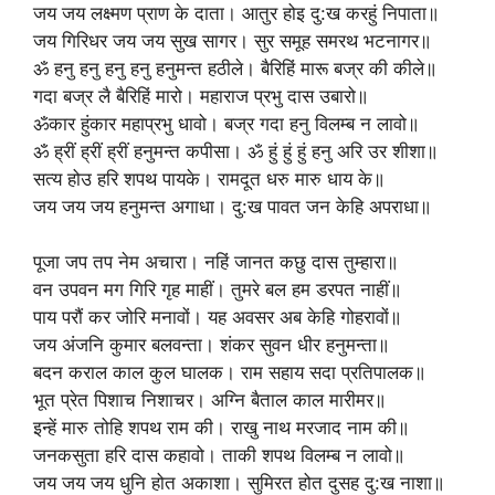
जय जय लक्ष्मण प्राण के दाता। आतुर होइ दु:ख करहुं निपाता॥
जय गिरिधर जय जय सुख सागर। सुर समूह समरथ भटनागर॥
ॐ हनु हनु हनु हनु हनुमन्त हठीले। बैरिहिं मारू बज्र की कीले॥
गदा बज्र लै बैरिहिं मारो। महाराज प्रभु दास उबारो॥
ॐकार हुंकार महाप्रभु धावो। बज्र गदा हनु विलम्ब न लावो॥
ॐ ह्रीं ह्रीं ह्रीं हनुमन्त कपीसा। ॐ हुं हुं हुं हनु अरि उर शीशा॥
सत्य होउ हरि शपथ पायके। रामदूत धरु मारु धाय के॥
जय जय जय हनुमन्त अगाधा। दु:ख पावत जन केहि अपराधा॥
पूजा जप तप नेम अचारा। नहिं जानत कछु दास तुम्हारा॥
वन उपवन मग गिरि गृह माहीं। तुमरे बल हम डरपत नाहीं॥
पाय परौं कर जोरि मनावों। यह अवसर अब केहि गोहरावों॥
जय अंजनि कुमार बलवन्ता। शंकर सुवन धीर हनुमन्ता॥
बदन कराल काल कुल घालक। राम सहाय सदा प्रतिपालक॥
भूत प्रेत पिशाच निशाचर। अग्नि बैताल काल मारीमर॥
इन्हें मारु तोहि शपथ राम की। राखु नाथ मरजाद नाम की॥
जनकसुता हरि दास कहावो। ताकी शपथ विलम्ब न लावो॥
जय जय जय धुनि होत अकाशा। सुमिरत होत दुसह दु:ख नाशा॥