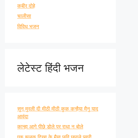
कबीर दोहे
चालीसा
विविध भजन
लेटेस्ट हिंदी भजन
सुन मुरली दी मीठी मीठी कुक कन्हैया मैनु याद
आवंदा
कान्हा आगे पीछे डोले पर राधा न बोले
एक झलक दिखा के मैया छवि छुपाले प्यारी