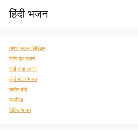
हिंदी भजन
गणेश भजन लिरिक्स
शनि देव भजन
साई बाबा भजन
दुर्गा माता भजन
कबीर दोहे
चालीसा
विविध भजन