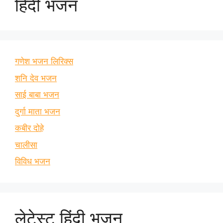
हिंदी भजन
गणेश भजन लिरिक्स
शनि देव भजन
साई बाबा भजन
दुर्गा माता भजन
कबीर दोहे
चालीसा
विविध भजन
लेटेस्ट हिंदी भजन