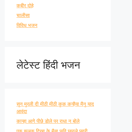
कबीर दोहे
चालीसा
विविध भजन
लेटेस्ट हिंदी भजन
सुन मुरली दी मीठी मीठी कुक कन्हैया मैनु याद
आवंदा
कान्हा आगे पीछे डोले पर राधा न बोले
एक झलक दिखा के मैया छवि छुपाले प्यारी