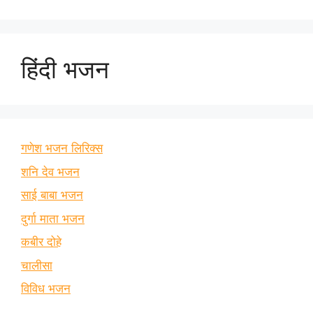
हिंदी भजन
गणेश भजन लिरिक्स
शनि देव भजन
साई बाबा भजन
दुर्गा माता भजन
कबीर दोहे
चालीसा
विविध भजन