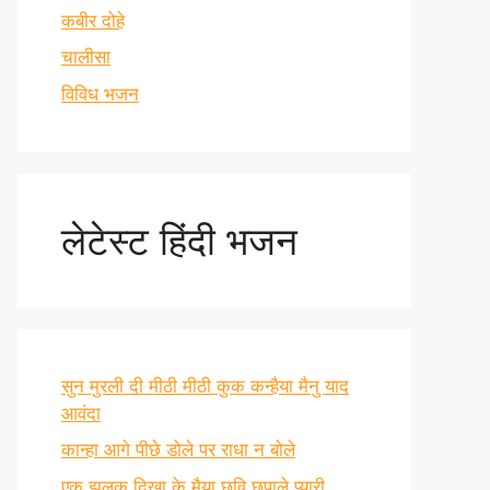
कबीर दोहे
चालीसा
विविध भजन
लेटेस्ट हिंदी भजन
सुन मुरली दी मीठी मीठी कुक कन्हैया मैनु याद
आवंदा
कान्हा आगे पीछे डोले पर राधा न बोले
एक झलक दिखा के मैया छवि छुपाले प्यारी