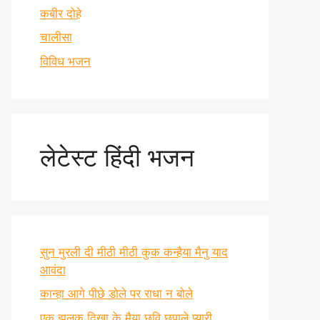
कबीर दोहे
चालीसा
विविध भजन
लेटेस्ट हिंदी भजन
सुन मुरली दी मीठी मीठी कुक कन्हैया मैनु याद
आवंदा
कान्हा आगे पीछे डोले पर राधा न बोले
एक झलक दिखा के मैया छवि छुपाले प्यारी