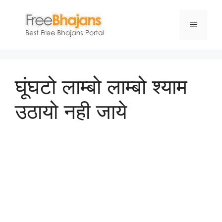
Skip
to
Menu
content
घूंघटो लाम्बो लाम्बो श्याम
उठायो नही जाये