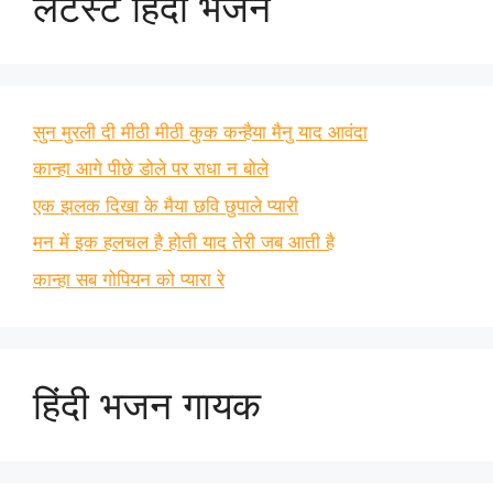
लेटेस्ट हिंदी भजन
सुन मुरली दी मीठी मीठी कुक कन्हैया मैनु याद आवंदा
कान्हा आगे पीछे डोले पर राधा न बोले
एक झलक दिखा के मैया छवि छुपाले प्यारी
मन में इक हलचल है होती याद तेरी जब आती है
कान्हा सब गोपियन को प्यारा रे
हिंदी भजन गायक