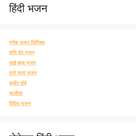
हिंदी भजन
गणेश भजन लिरिक्स
शनि देव भजन
साई बाबा भजन
दुर्गा माता भजन
कबीर दोहे
चालीसा
विविध भजन