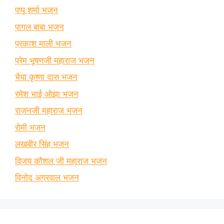
पप्पू शर्मा भजन
पागल बाबा भजन
प्रकाश माली भजन
प्रेम भूषणजी महाराज भजन
भैया कृष्णा दास भजन
रमेश भाई ओझा भजन
राजनजी महाराज भजन
रोमी भजन
लखबीर सिंह भजन
विजय कौशल जी महाराज भजन
विनोद अग्रवाल भजन