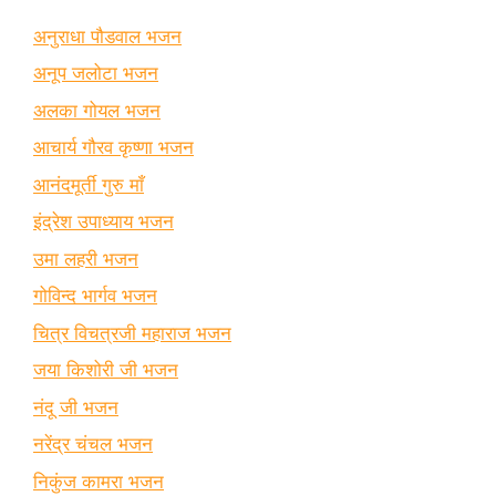
अनुराधा पौडवाल भजन
अनूप जलोटा भजन
अलका गोयल भजन
आचार्य गौरव कृष्णा भजन
आनंदमूर्ती गुरु माँ
इंद्रेश उपाध्याय भजन
उमा लहरी भजन
गोविन्द भार्गव भजन
चित्र विचत्रजी महाराज भजन
जया किशोरी जी भजन
नंदू जी भजन
नरेंद्र चंचल भजन
निकुंज कामरा भजन