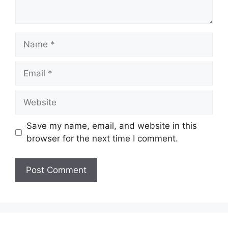
Name
Email
Website
Save my name, email, and website in this
browser for the next time I comment.