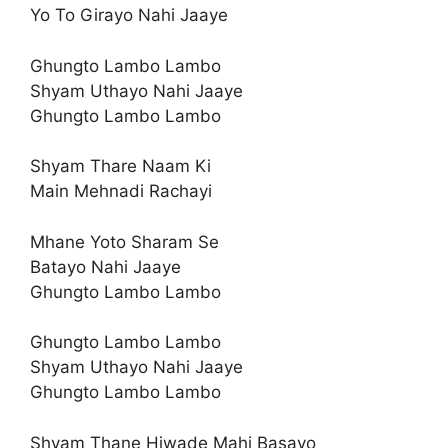
Yo To Girayo Nahi Jaaye
Ghungto Lambo Lambo
Shyam Uthayo Nahi Jaaye
Ghungto Lambo Lambo
Shyam Thare Naam Ki
Main Mehnadi Rachayi
Mhane Yoto Sharam Se
Batayo Nahi Jaaye
Ghungto Lambo Lambo
Ghungto Lambo Lambo
Shyam Uthayo Nahi Jaaye
Ghungto Lambo Lambo
Shyam Thane Hiwade Mahi Basayo