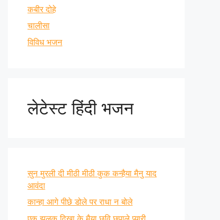
कबीर दोहे
चालीसा
विविध भजन
लेटेस्ट हिंदी भजन
सुन मुरली दी मीठी मीठी कुक कन्हैया मैनु याद
आवंदा
कान्हा आगे पीछे डोले पर राधा न बोले
एक झलक दिखा के मैया छवि छुपाले प्यारी