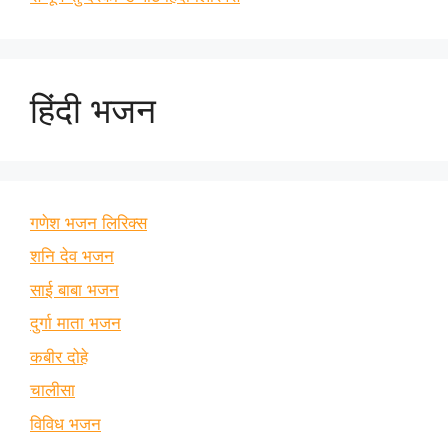
हिंदी भजन
गणेश भजन लिरिक्स
शनि देव भजन
साई बाबा भजन
दुर्गा माता भजन
कबीर दोहे
चालीसा
विविध भजन