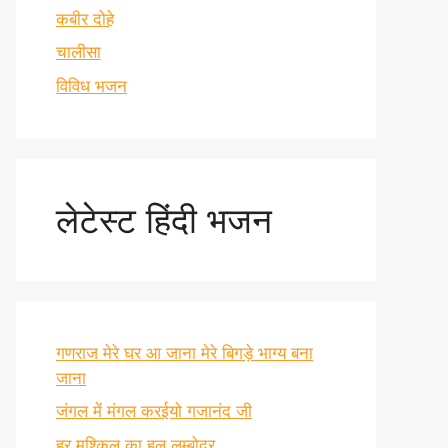
कबीर दोहे
चालीसा
विविध भजन
लेटेस्ट हिंदी भजन
गणराज मेरे घर आ जाना मेरे बिगड़े भाग्य बना
जाना
जंगल में मंगल करईयो गजानंद जी
हर मुश्किल का हल लम्बोदर