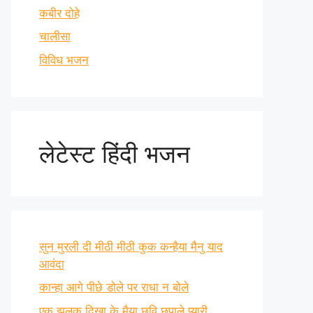
कबीर दोहे
चालीसा
विविध भजन
लेटेस्ट हिंदी भजन
सुन मुरली दी मीठी मीठी कुक कन्हैया मैनु याद
आवंदा
कान्हा आगे पीछे डोले पर राधा न बोले
एक झलक दिखा के मैया छवि छुपाले प्यारी