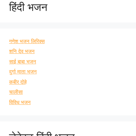
हिंदी भजन
गणेश भजन लिरिक्स
शनि देव भजन
साई बाबा भजन
दुर्गा माता भजन
कबीर दोहे
चालीसा
विविध भजन