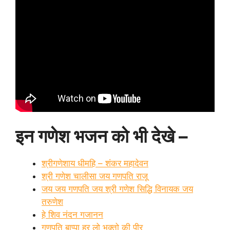
इन गणेश भजन को भी देखे –
श्रीगणेशाय धीमहि – शंकर महादेवन
श्री गणेश चालीसा जय गणपति राजू
जय जय गणपति जय श्री गणेश सिद्धि विनायक जय
तरुणेश
हे शिव नंदन गजानन
गणपति बाप्पा हर लो भक्तो की पीर