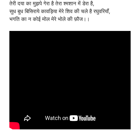
तेरी दया का मुझपे गेरा है तेरा श्मशान में डेरा है,
सुध बुध बिसिराये कावड़िया मेरे शिव की चले है रघुवरियाँ,
भगति का न कोई मोल मेरे भोले की फ़ौज।।