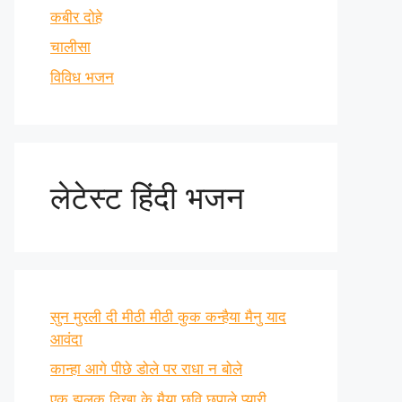
कबीर दोहे
चालीसा
विविध भजन
लेटेस्ट हिंदी भजन
सुन मुरली दी मीठी मीठी कुक कन्हैया मैनु याद
आवंदा
कान्हा आगे पीछे डोले पर राधा न बोले
एक झलक दिखा के मैया छवि छुपाले प्यारी