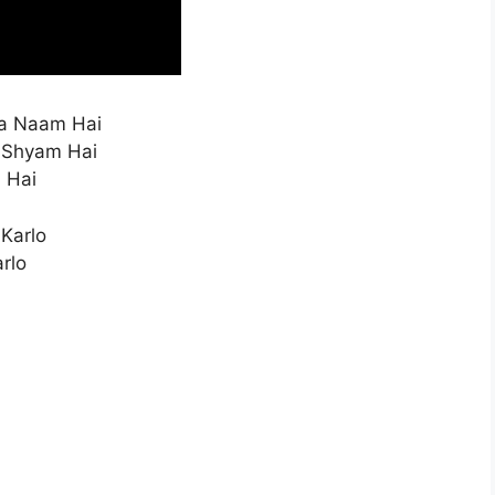
ka Naam Hai
 Shyam Hai
 Hai
Karlo
rlo